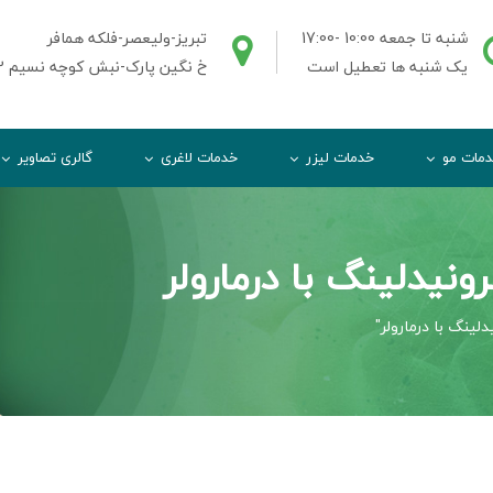
شنبه تا جمعه 10:00 -17:00
تبریز-ولیعصر-فلکه همافر
یک شنبه ها تعطیل است
خ نگین پارک-نبش کوچه نسیم 2-ط3واحد3
مات مو
خدمات لیزر
خدمات لاغری
گالری تصاویر