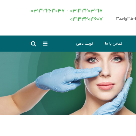
04133263047 - 04133204317
04133204607
تماس با ما
نوبت دهی