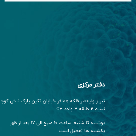
دفتر مرکزی
تبریز-ولیعصر-فلکه همافر-خیابان نگین پارک-نبش کوچه
نسیم 2-طبقه 3-واحد C3
دوشنبه تا شنبه :ساعت 10 صبح الی 17 بعد از ظهر
یکشنبه ها تعطیل است