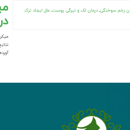
می
ان زخم سوختگی
,
درمان لک و تیرگی پوست
,
علل ایجاد ترک
در
میکرو
نتایج