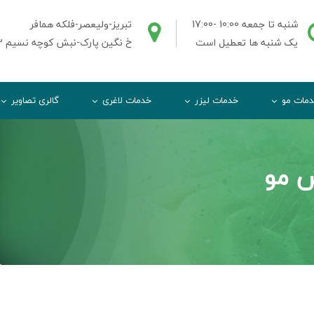
شنبه تا جمعه 10:00 -17:00
تبریز-ولیعصر-فلکه همافر
یک شنبه ها تعطیل است
خ نگین پارک-نبش کوچه نسیم 2-ط3واحد3
مات مو
خدمات لیزر
خدمات لاغری
گالری تصاویر