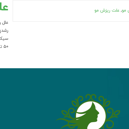
عل
 مو
,
علت ریزش مو
علل 
رشدي 
سيكل
۵۰ تا ۱۰۰ مو مي...