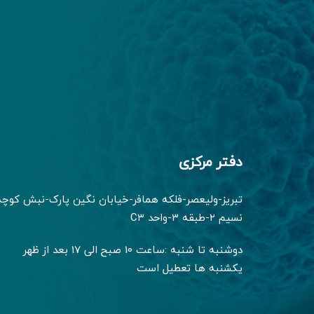
دفتر مرکزی
تبریز-ولیعصر-فلکه همافر-خیابان نگین پارک-نبش کوچه
نسیم 2-طبقه 3-واحد C3
دوشنبه تا شنبه :ساعت 10 صبح الی 17 بعد از ظهر
یکشنبه ها تعطیل است