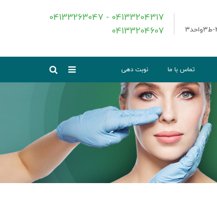
04133263047 - 04133204317
04133204607
تماس با ما
نوبت دهی