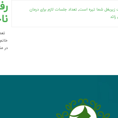
رف
 زیربغل شما تیره است
,
تعداد جلسات لازم برای درمان
نا
زائد
تعداد
خانم 
در م