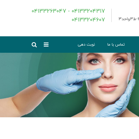
04133263047 - 04133204317
04133204607
تماس با ما
نوبت دهی