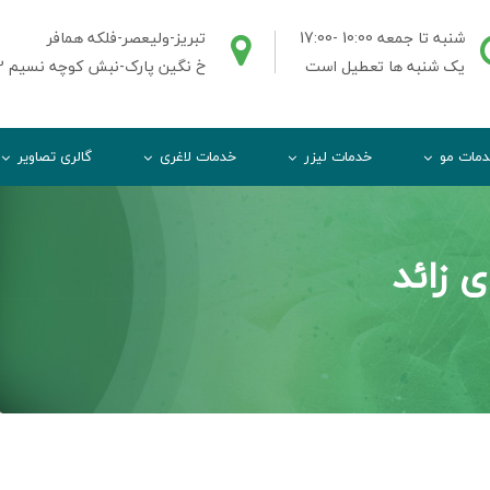
شنبه تا جمعه 10:00 -17:00
تبریز-ولیعصر-فلکه همافر
یک شنبه ها تعطیل است
خ نگین پارک-نبش کوچه نسیم 2-ط3واحد3
مات مو
خدمات لیزر
خدمات لاغری
گالری تصاویر