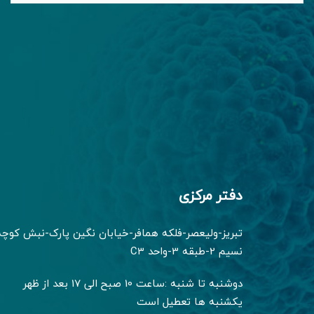
دفتر مرکزی
تبریز-ولیعصر-فلکه همافر-خیابان نگین پارک-نبش کوچه
نسیم 2-طبقه 3-واحد C3
دوشنبه تا شنبه :ساعت 10 صبح الی 17 بعد از ظهر
یکشنبه ها تعطیل است