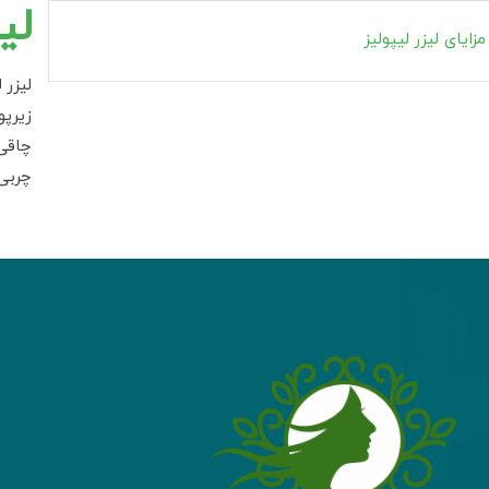
لی
مزایای لیزر لیپولیز
زیرپ
چاقی
چربی