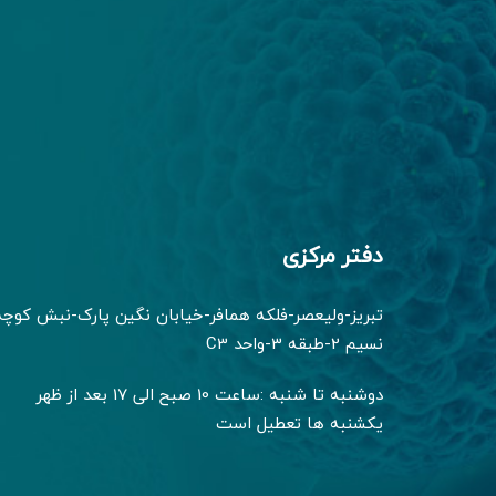
دفتر مرکزی
تبریز-ولیعصر-فلکه همافر-خیابان نگین پارک-نبش کوچه
نسیم 2-طبقه 3-واحد C3
دوشنبه تا شنبه :ساعت 10 صبح الی 17 بعد از ظهر
یکشنبه ها تعطیل است