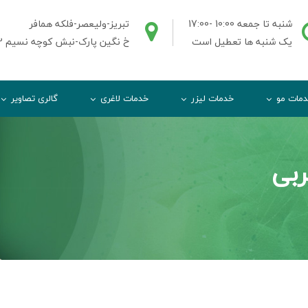
شنبه تا جمعه 10:00 -17:00
تبریز-ولیعصر-فلکه همافر
یک شنبه ها تعطیل است
خ نگین پارک-نبش کوچه نسیم 2-ط3واحد3
مات مو
خدمات لیزر
خدمات لاغری
گالری تصاویر