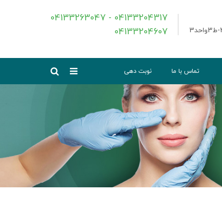
04133263047 - 04133204317
04133204607
تماس با ما
نوبت دهی