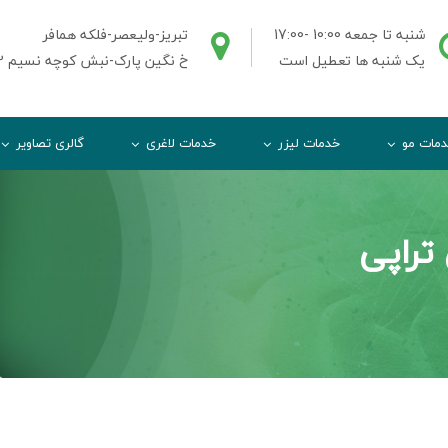
شنبه تا جمعه 10:00 -17:00
تبریز-ولیعصر-فلکه همافر
یک شنبه ها تعطیل است
خ نگین پارک-نبش کوچه نسیم 2-ط3واحد3
مات مو
خدمات لیزر
خدمات لاغری
گالری تصاویر