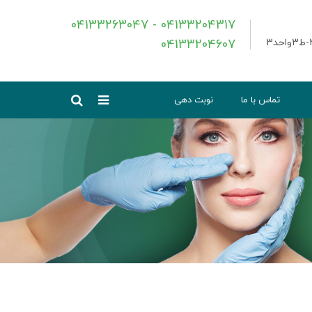
04133263047 - 04133204317
04133204607
تماس با ما
نوبت دهی