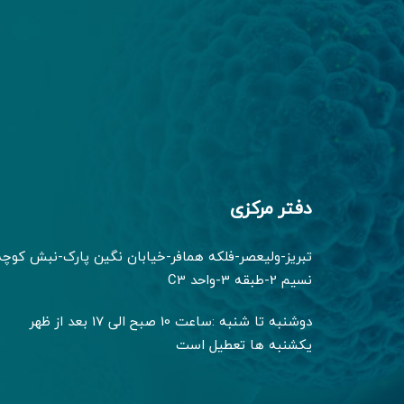
دفتر مرکزی
تبریز-ولیعصر-فلکه همافر-خیابان نگین پارک-نبش کوچه
نسیم 2-طبقه 3-واحد C3
دوشنبه تا شنبه :ساعت 10 صبح الی 17 بعد از ظهر
یکشنبه ها تعطیل است