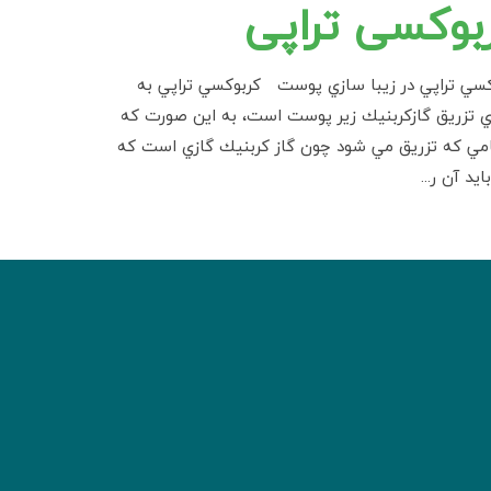
بوکسی تراپی
كسي تراپي در زيبا سازي پوست كربوكسي تراپي به
ي تزريق گازكربنيك زير پوست است، به اين صورت كه
مي كه تزريق مي شود چون گاز كربنيك گازي است كه
ايد آن ر...