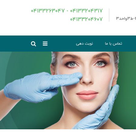
04133263047 - 04133204317
04133204607
تماس با ما
نوبت دهی