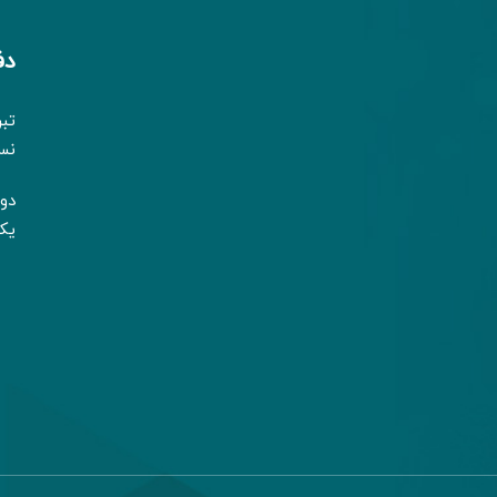
دف
تب
نسیم 2-ط
دوشنب
یک