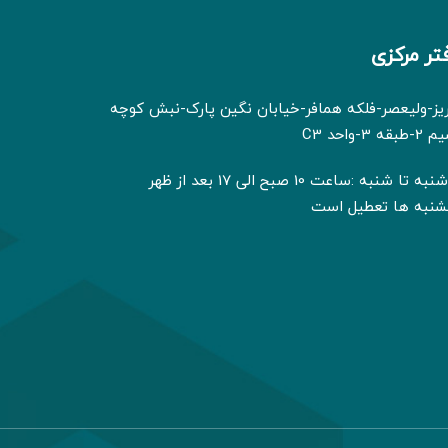
تر مرکزی
ریز-ولیعصر-فلکه همافر-خیابان نگین پارک-نبش کوچه
بقه 3-واحد C3
ه تا شنبه :ساعت 10 صبح الی 17 بعد از ظهر
شنبه ها تعطیل است