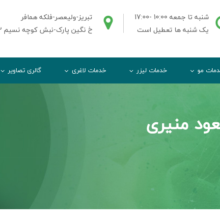
شنبه تا جمعه 10:00 -17:00
تبریز-ولیعصر-فلکه همافر
یک شنبه ها تعطیل است
خ نگین پارک-نبش کوچه نسیم 2-ط3واحد3
مات مو
خدمات لیزر
خدمات لاغری
گالری تصاویر
عود منیری