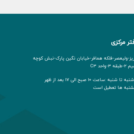
تر مرکزی
ریز-ولیعصر-فلکه همافر-خیابان نگین پارک-نبش کوچه
بقه 3-واحد C3
ه تا شنبه :ساعت 10 صبح الی 17 بعد از ظهر
شنبه ها تعطیل است