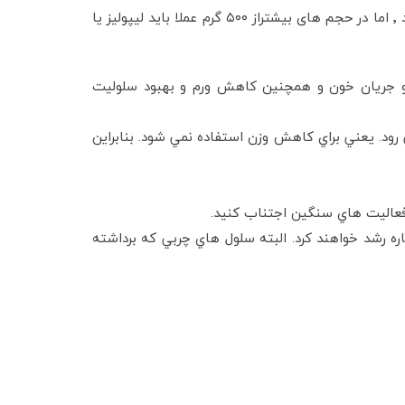
درتجمعات موضعی کوچک بافت های چربی که حجمی کمتراز ۵۰۰ گرم دارند ٬ می توان از لیزر لیپولیز یا لیپوساکشن استفاده کرد ٬ اما در حجم های بیشتراز ۵۰۰ گرم عملا باید لیپولیز یا
 ٬ افزایش کلاژن پوست و بهبود جریان لنفاوی و جریان خون و همچنین کاهش ورم و بهبود سلولیت
 رود. يعني براي كاهش وزن استفاده نمي شود. بنابراين
ره رشد خواهند كرد. البته سلول هاي چربي كه برداشته