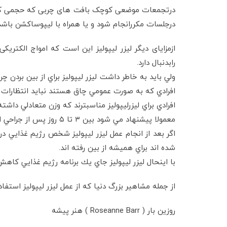
درجلسات مکررانجام شود و یا همراه با لیپوساکشن باشد
رابدنبال دارد.
ولي بايد به خاطر داشت ليزر ليپوليز براي از بين بردن
افرادي كه به صورت عمومي چاق هستند نبايد انتظارات غ
افرادي براي ليزرليپوليز مناسبترند كه وزن متعادلي داش
معمولا پيشنهاد مي شود بين ۳ تا ۵ روز پس از جراحي استراحت داشته باشيد اما بهتر است تا يك ماه پس از جراحي از انجام فعاليت هاي سنگين اجتناب كنيد.
اگر بعد از انجام عمل ليزر ليپوليز شخص رژيم غذايي د
شده اند براي هميشه از بين رفته اند.
با اينحال ليزر ليپوليز جاي يك برنامه رژيم غذايي كاهش 
از جمله مشاهير بزرگ دنيا كه از عمل ليزر ليپوليز استفاده
روزين بار ( Roseanne Barr ) هنر پيشه