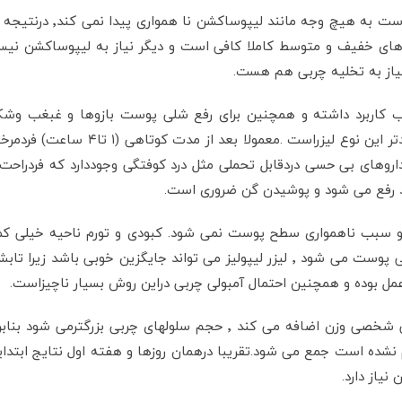
به واسطه استفاده از لیزر
 خفیف و متوسط کاملا کافی است و دیگر نیاز به لیپوساکشن نیست 
 خود رفع می شود و پوشیدن گن ضروری است.
بخصوص درناحیه شکم که لیپوساکشن اغلب باعث شلی پوست می شود ٬ لیزر لیپولیز م
 عمل بوده و همچنین احتمال آمبولی چربی دراین روش بسیار ناچیزاست.
بزرگسالان سلولهای چربی جدید تولید نمی کنند و وقتی شخصی وزن اضافه می ک
یپولیز انجام نشده است جمع می شود.تقریبا درهمان روزها و هفته اول نتای