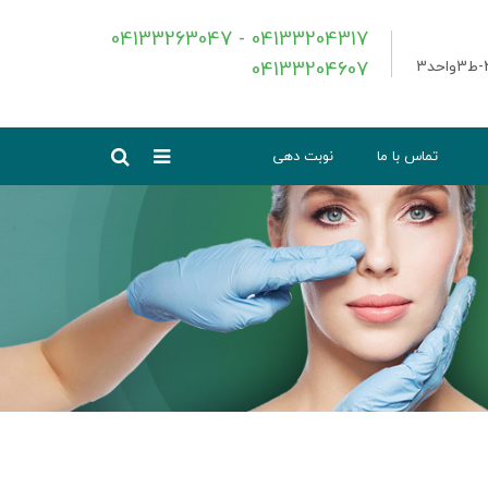
04133263047 - 04133204317
04133204607
تماس با ما
نوبت دهی