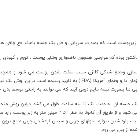
همچون ناهمواری وشلی پوست ٬ تورم و کبودی را به دنبال داشته است .
اژن سازی وجمع شدگی کلاژن سبب سفت شدن پوست می شود و همچنین 
لیپوساکشن دارد. این سیستم لیزردر ۱۳ اکتبر ۲۰۰۶ درسازمان دارو وغذای آمریکا 
بی حسی موضعی سوراخ بسیار کوچکی درپوست ایجاد می شود و از ط
ه از بین می رود.