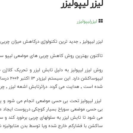
لیزر لیپولیزر
لیزرلیپولیزر
لیزر لیپولیز ٬ جدید ترین تکنولوژی درکاهش میزان چربی زیرپوست است که بصورت سرپایی و طی یک جلسه باعث رفع چاقی های موضعی می شود .
تاکنون بهترین روش کاهش چربی های موضعی لیپو ساکشن بوده که عوارضی 
روش لیزر لیپولیز به دلیل تابش لیزر و تحریک کل
شده است ٬ هدایت می گردد. دراثرتابش اشعه لیزر ٬ چربی ها بصورت نیمه مایع درمی آیند که می توانند به راحتی توسط بدن جذب یا از بدن خارج شوند.
ساکشن با فشارکم خارج شده ویا توسط بدن متابولیزه شد