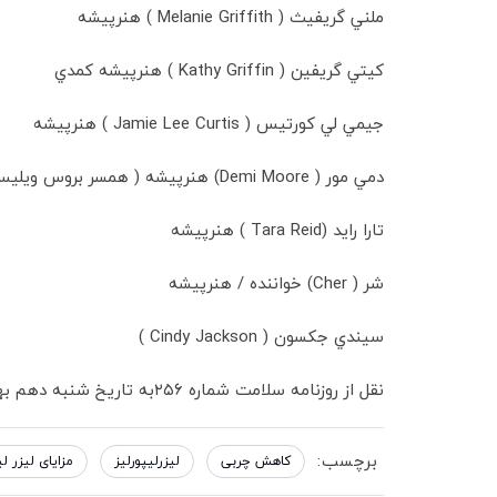
ملني گريفيث ( Melanie Griffith ) هنرپيشه
كيتي گريفين ( Kathy Griffin ) هنرپيشه كمدي
جيمي لي كورتيس ( Jamie Lee Curtis ) هنرپيشه
دمي مور ( Demi Moore) هنرپيشه ( همسر بروس ويليس )
تارا رايد (Tara Reid ) هنرپيشه
شر ( Cher) خواننده / هنرپيشه
سيندي جكسون ( Cindy Jackson )
نقل از روزنامه سلامت شماره ۲۵۶به تاريخ شنبه دهم بهمن هشتاد و هشت
برچسب:
کاهش چربی
لیزرلیپورلیز
مزایای لیزر لی