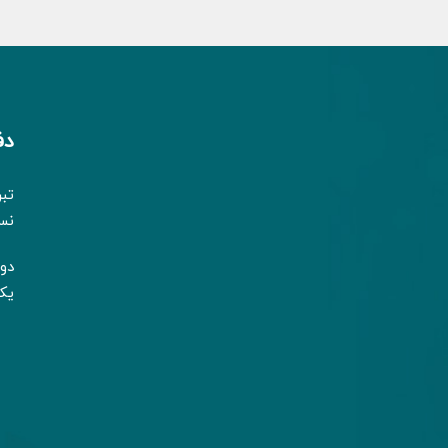
دف
تب
نسیم 2-ط
دوشنب
یک