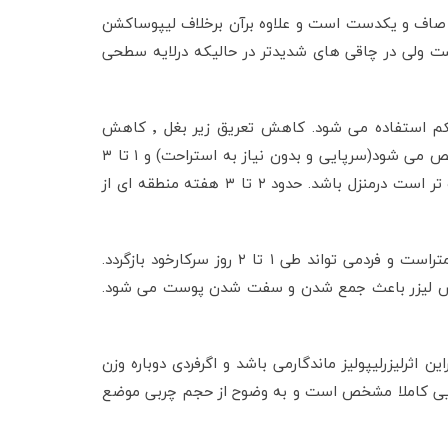
 لیپولیز ٬ لایه سطحی و زیرپوست به هیچ وجه مانند لیپوساکشن نا همواری پیدا نمی کند٬ درنتیجه صاف و یکدست است و علاوه برآن برخلاف لیپوساکشن
ولی در چاقی های شدیدتر در حالیکه درلایه سطحی
لیزر لیپولیز برای بازوها ٬ پهلوها ٬ رانها ٬ شکم و غبغب کاربرد داشته و همچنین برای رفع شلی پوست بازوها و غبغب وشکم استفاده می شود. کاهش تعریق زیر بغل ٬ کاهش
اسکارهای عمیق و جای جوش صورت از کاربردهای جدیدتر این نوع لیزراست .معمولا بعد از مدت کوتاهی (۱ تا۴ ساعت) فردمرخص می شود(سرپایی و بدون نیاز به استراحت) و ۱ تا ۳
روز استراحت در منزل توصیه می شود. زیرابعداز رفع اثرداروهای بی حسی دردقابل تحملی مثل درد کوفتگی وجوددارد که فردراحت تر است درمنزل باشد. حدود ۲ تا ۳ هفته منطقه ای از
لیزر لیپولیز برخلاف لیپوساکشن نیاز به بیهوشی ندارد و سبب ناهمواری سطح پوست نمی شود. کبودی و تورم ناحیه خیلی کمتراست و فردمی تواند طی ۱ تا ۲ روز سرکارخود بازگردد.
ی تواند جایگزین خوبی باشد زیرا تابش لیزر باعث جمع شدن و سفت شدن پوست می شود.
ند ٬ حجم سلولهای چربی بزرگترمی شود بنابراین اثرلیزرلیپولیز ماندگارمی باشد و اگرفردی دوباره وزن
ج ابتدایی کاملا مشخص است و به وضوح از حجم چربی موضع