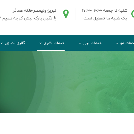
شنبه تا جمعه 10:00 -17:00
تبریز-ولیعصر-فلکه همافر
یک شنبه ها تعطیل است
خ نگین پارک-نبش کوچه نسیم 2-ط3واحد3
مات مو
خدمات لیزر
خدمات لاغری
گالری تصاویر