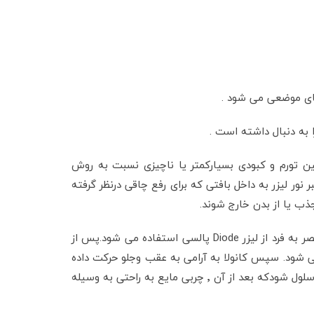
تورم و کبودی بسیارکمتر یا ناچیزی نسبت به روش
(FDA ) به تایید رسیده است دراین روش یک فیبر نور لیزر به داخل بافتی که برای رفع چاقی درنظر گرفته
لیزر لیپولیز تحت بی حسی موضعی انجام می شود و یک جلسه آن به مدت یک تا سه ساعت طول می کشد. دراین روش منحصر به فرد از لیزر Diode پالسی استفاده می شود.پس از
ریق آن کانولا به قطر ۱ تا ۲ میلی متر به زیر پوست وارد می شود. سپس کانولا به آرامی به عقب وجلو حرکت داده
می شود تا تابش لیزر به سلولهای چربی برخورد کند و سبب پاره شدن دیواره سلولهای چربی و سپس آزادشدن چربی مایع درون سلول شودکه بعد از آن ٬ چربی مایع به راحتی به وسیله