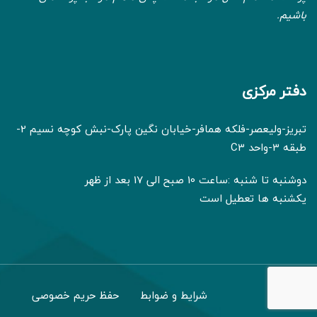
باشیم.
دفتر مرکزی
تبریز-ولیعصر-فلکه همافر-خیابان نگین پارک-نبش کوچه نسیم 2-
طبقه 3-واحد C3
دوشنبه تا شنبه :ساعت 10 صبح الی 17 بعد از ظهر
یکشنبه ها تعطیل است
شرایط و ضوابط
حفظ حریم خصوصی