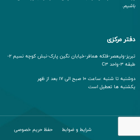
باشیم.
دفتر مرکزی
تبریز-ولیعصر-فلکه همافر-خیابان نگین پارک-نبش کوچه نسیم 2-
طبقه 3-واحد C3
دوشنبه تا شنبه :ساعت 10 صبح الی 17 بعد از ظهر
یکشنبه ها تعطیل است
شرایط و ضوابط
حفظ حریم خصوصی